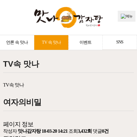
SNS
언론 속 맛나
TV 속 맛나
이벤트
TV속 맛나
TV속 맛나
여자의비밀
페이지 정보
작성자
맛나감자탕
18-03-20 14:21
조회
3,432회
댓글
0건