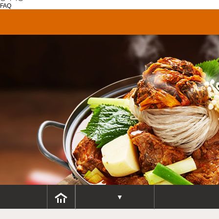
FAQ
▼