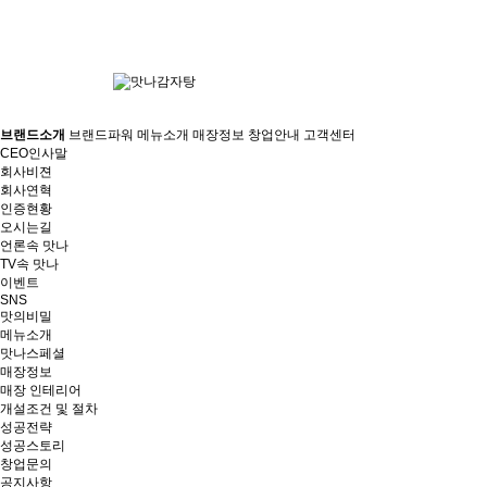
브랜드소개
브랜드파워
메뉴소개
매장정보
창업안내
고객센터
CEO인사말
회사비젼
회사연혁
인증현황
오시는길
언론속 맛나
TV속 맛나
이벤트
SNS
맛의비밀
메뉴소개
맛나스페셜
매장정보
매장 인테리어
개설조건 및 절차
성공전략
성공스토리
창업문의
공지사항